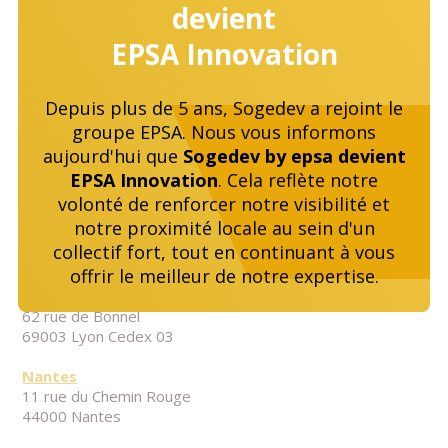
devient
Au Brésil
EPSA Innovation
Rua Cônego Eugênio Leite, 623
2° andar
Depuis plus de 5 ans, Sogedev a rejoint le
05414-011 São Paulo – SP
groupe EPSA. Nous vous informons
E-mail:
contato@sogedev.com
aujourd'hui que
Sogedev by epsa devient
EPSA Innovation
. Cela reflète notre
volonté de renforcer notre visibilité et
notre proximité locale au sein d'un
En région
collectif fort, tout en continuant à vous
offrir le meilleur de notre expertise.
Lyon
62 rue de Bonnel
69003 Lyon Cedex 03
Nantes
11 rue du Chemin Rouge
44000 Nantes