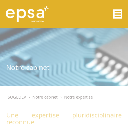
Notre cabinet
SOGEDEV
›
Notre cabinet
›
Notre expertise
Une expertise pluridisciplinaire
reconnue