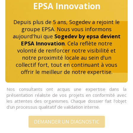
EPSA Innovation
Ils analysent votre stratégie de croissance à l'export en
fonction de vos objectifs pour obtenir un financement
optimal.
Depuis plus de 5 ans, Sogedev a rejoint le
Une expertise de la fiscalité et des aspects
groupe EPSA. Nous vous informons
financiers liés aux aides
aujourd'hui que
Sogedev by epsa devient
EPSA Innovation
. Cela reflète notre
Nos consultants maîtrisent la technicité financière des
volonté de renforcer notre visibilité et
aides afin d'en optimiser le montant tout en respectant
notre proximité locale au sein d'un
les critères légaux.
collectif fort, tout en continuant à vous
Une expertise dans la rédaction des dossiers
offrir le meilleur de notre expertise.
de demande d'aides
Nos consultants ont acquis une expertise dans la
présentation réaliste de vos projets en conformité avec
les attentes des organismes. Chaque dossier fait l'objet
d'un processus qualitatif de validation interne.
DEMANDER UN DIAGNOSTIC