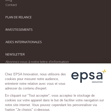
Contact
PLAN DE RELANCE
INVESTISSEMENTS
AIDES INTERNATIONALES
NEWSLETTER
Abonnez-vous à notre lettre d'information
Chez EPSA Innovation, nous utilisons des
cookies pour mesurer notre audience,
entretenir notre relation avec vous et vous
adresser du contenu d'expert.
En cliquant sur "Tout accepter", vous acceptez le stockage de
cookies sur votre appareil dans le but de faciliter votre navigation sur
SUIVEZ-NOUS
notre site internet. Vous pouvez cependant les personnaliser via
l'option "Je choisis" ci-dessous.