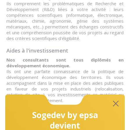
Ils comprennent les problématiques de Recherche et
Développement (R&D) liées à votre activité : leurs
compétences scientifiques (informatique, électronique,
matériaux, chimie, agronomie, génie des systèmes
mécaniques, etc...) permettent des échanges constructifs
et une compréhension poussée de vos projets au regard
des critères scientifiques d'éligibilité.
Aides à l'investissement
Nos consultants sont tous diplômés en
développement économique.
Ils ont une parfaite connaissance de la politique de
développement économique des territoires. Ils vous
accompagnent dans la mise en place des aides publiques
en faveur de vos projets industriels (relocalisation,
création de site…), vos investissements en matériel ou
vos projets de recrutement.
Aides au développement international
Sogedev by epsa
Nos consultants sont tous diplômés en
devient
développement international.