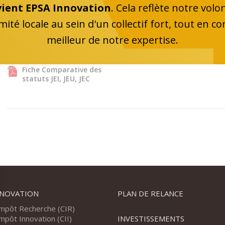
vient EPSA Innovation
. Cela reflète notre vol
Fiche Aides territoriales
imité locale au sein d'un collectif fort, tout en co
meilleur de notre expertise.
Fiche Développement à
l'international
Fiche Comparative des
statuts JEI, JEU, JEC
NNOVATION
PLAN DE RELANCE
Impôt Recherche (CIR)
Impôt Innovation (CII)
INVESTISSEMENTS