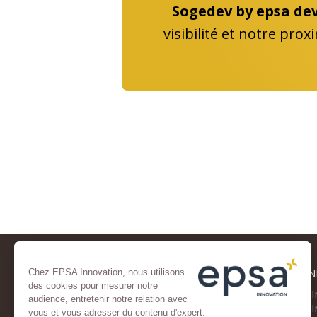
Sogedev by epsa de
visibilité et notre prox
NOTRE CABINET
R&D – I
Chez EPSA Innovation, nous utilisons
des cookies pour mesurer notre
Qui sommes-nous ?
Crédit d'
audience, entretenir notre relation avec
Notre expertise
Crédit d'
vous et vous adresser du contenu d'expert.