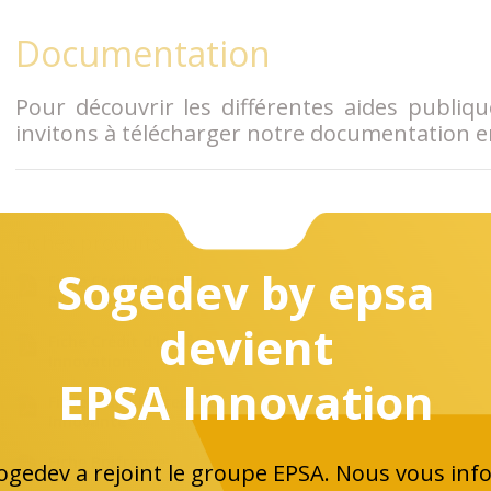
Documentation
Pour découvrir les différentes aides publiq
invitons à télécharger notre documentation e
Fiches produits
Sogedev by epsa
Fiche Crédit d'Impôt
Recherche
devient
Fiche Crédit d'Impôt
Innovation
EPSA Innovation
Fiche Jeune Entreprise
Innovante
Fiche Bpifrance
Sogedev a rejoint le groupe EPSA. Nous vous in