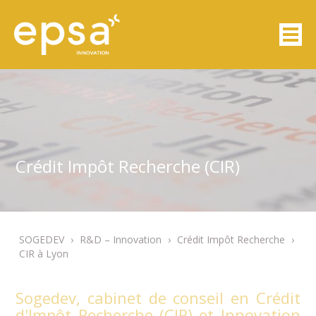
Crédit Impôt Recherche (CIR)
SOGEDEV
›
R&D – Innovation
›
Crédit Impôt Recherche
›
CIR à Lyon
Sogedev, cabinet de conseil en Crédit
d'Impôt Recherche (CIR) et Innovation