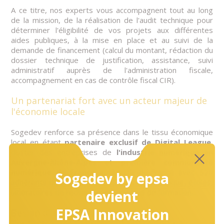
A ce titre, nos experts vous accompagnent tout au long
de la mission, de la réalisation de l'audit technique pour
déterminer l'éligibilité de vos projets aux différentes
aides publiques, à la mise en place et au suivi de la
demande de financement (calcul du montant, rédaction du
dossier technique de justification, assistance, suivi
administratif auprès de l'administration fiscale,
accompagnement en cas de contrôle fiscal CIR).
Un partenariat fort avec un acteur majeur de
l'économie locale
Sogedev renforce sa présence dans le tissu économique
local en étant
partenaire exclusif de Digital League
,
cluster des entreprises de
l'industrie numérique en
Auvergne-Rhône-Alpes et première communauté
numérique de France
après l'Île-de-France avec 520
Sogedev by epsa
adhérents du secteur : entreprises du numérique, écoles,
laboratoires de recherche, organismes de formation...
devient
EPSA Innovation
Besoin d'un accompagnement ?
Contactez dès maintenant notre équipe