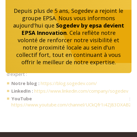
lyonnaise !
Depuis plus de 5 ans, Sogedev a rejoint le
groupe EPSA. Nous vous informons
Nos experts se tiennent à votre disposition pour discuter
aujourd'hui que
Sogedev by epsa devient
des problématiques de financement de vos projets
innovants. Prenez contact avec eux dès maintenant :
EPSA Innovation
. Cela reflète notre
volonté de renforcer notre visibilité et
SOGEDEV – Cabinet CIR Lyon
notre proximité locale au sein d'un
62 rue de Bonnel
collectif fort, tout en continuant à vous
69003 Lyon Cedex 03
offrir le meilleur de notre expertise.
Retrouvez également toutes nos actualités et avis
d'expert :
Notre blog :
https://blog.sogedev.com/
LinkedIn :
https://www.linkedin.com/company/sogedev
YouTube
:
https://www.youtube.com/channel/UCkQfr1i4ZJ83DXABZ