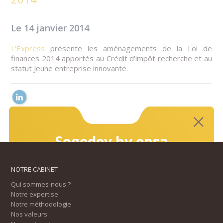
Le 14 janvier 2014
L'Express
présente les aménagements de la Loi de
finances 2014 apportés au Crédit d'impôt recherche et au
statut Jeune entreprise innovante.
Sogedev by epsa
devient
NOTRE CABINET
EPSA Innovation
Qui sommes-nous ?
Notre expertise
Depuis plus de 5 ans, Sogedev a rejoint le
Notre méthodologie
Nos valeurs
groupe EPSA. Nous vous informons