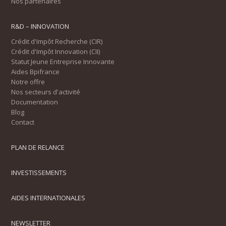
Nos partenaires
aujourd'hui que
Sogedev by epsa devient
EPSA Innovation
. Cela reflète notre
R&D – INNOVATION
volonté de renforcer notre visibilité et
notre proximité locale au sein d'un
Crédit d'Impôt Recherche (CIR)
Crédit d'Impôt Innovation (CII)
collectif fort, tout en continuant à vous
Statut Jeune Entreprise Innovante
offrir le meilleur de notre expertise.
Aides Bpifrance
Notre offre
Nos secteurs d'activité
Documentation
Blog
Contact
PLAN DE RELANCE
INVESTISSEMENTS
AIDES INTERNATIONALES
NEWSLETTER