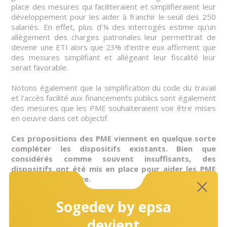
place des mesures qui faciliteraient et simplifieraient leur
développement pour les aider à franchir le seuil des 250
salariés. En effet, plus d'¼ des interrogés estime qu'un
allègement des charges patronales leur permettrait de
devenir une ETI alors que 23% d'entre eux affirment que
des mesures simplifiant et allégeant leur fiscalité leur
serait favorable.
Notons également que la simplification du code du travail
et l'accès facilité aux financements publics sont également
des mesures que les PME souhaiteraient voir être mises
en oeuvre dans cet objectif.
Ces propositions des PME viennent en quelque sorte
compléter les dispositifs existants. Bien que
considérés comme souvent insuffisants, des
dispositifs ont été mis en place pour aider les PME
dans leur croissance.
Avec le concours de Bpifrance, le gouvernement
Sogedev by epsa
propose notamment d'accompagner de manière
personnalisée, 40 PME, sélectionnées pour leur
devient