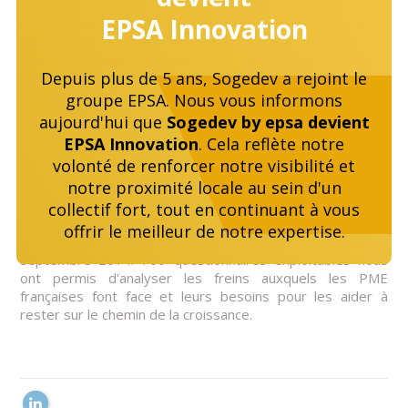
dynamisme, dans leur démarche à l'export, à
EPSA Innovation
l'innovation et à la croissance externe afin qu'elles
réussissent à passer le cap et devenir des ETI. Ces
PME bénéficieront ainsi d'un accompagnement à
Depuis plus de 5 ans, Sogedev a rejoint le
l'export, de conseils stratégiques, de conseil en lean
management et d'un mentorat pour développer
groupe EPSA. Nous vous informons
leurs ambitions.
aujourd'hui que
Sogedev by epsa devient
EPSA Innovation
. Cela reflète notre
volonté de renforcer notre visibilité et
notre proximité locale au sein d'un
collectif fort, tout en continuant à vous
[1] Cette étude se fonde sur une enquête en ligne
offrir le meilleur de notre expertise.
qualitative envoyée à 5000 PME et réalisée entre juillet et
septembre 2014. 760 questionnaires exploitables nous
ont permis d'analyser les freins auxquels les PME
françaises font face et leurs besoins pour les aider à
rester sur le chemin de la croissance.