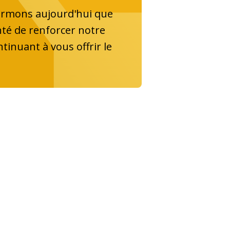
formons aujourd'hui que
onté de renforcer notre
ntinuant à vous offrir le