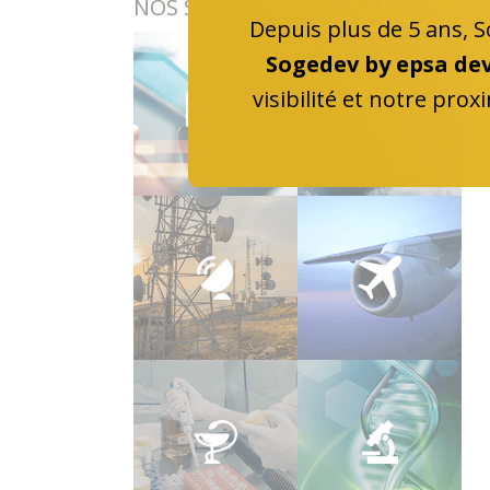
NOS SECTEURS D'ACTIVITÉS
Depuis plus de 5 ans, 
Sogedev by epsa de
visibilité et notre prox
NTIC Logiciels
SaaS
Télécoms
Aéronautique
Médical Pharma
Biotech