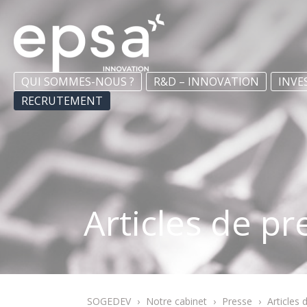
QUI SOMMES-NOUS ?
R&D – INNOVATION
INVE
RECRUTEMENT
Articles de pr
SOGEDEV
›
Notre cabinet
›
Presse
›
Articles 