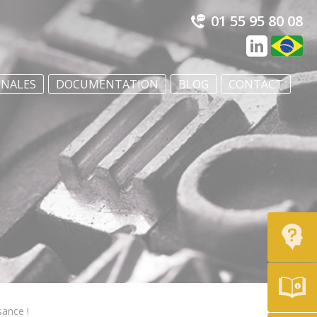
01 55 95 80 08
ONALES
DOCUMENTATION
BLOG
CONTACT
sance !